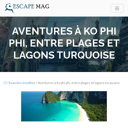
AVENTURES À KO PHI
PHI, ENTRE PLAGES ET
LAGONS TURQUOISE
/
Évasions insolites
/ Aventures à ko phi phi, entre plages et lagons turquoise