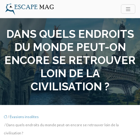
DANS QUELS ENDROITS
DU MONDE PEUT-ON
ENCORE SE RETROUVER
LOIN DE LA
CIVILISATION ?
/
Évasions insolites
/ Dans quels endroits du monde peut-on encore se retrouver loin de la
civilisation ?