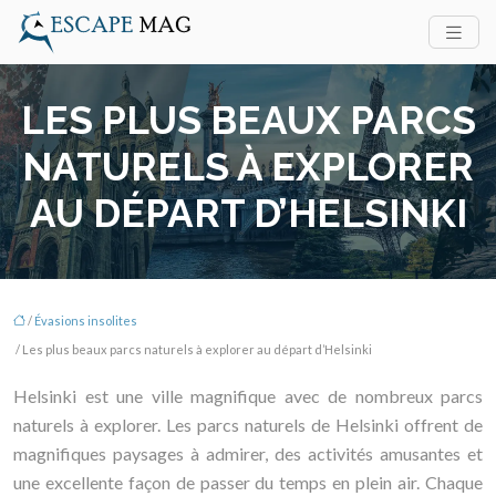
LES PLUS BEAUX PARCS
NATURELS À EXPLORER
AU DÉPART D’HELSINKI
/
Évasions insolites
/ Les plus beaux parcs naturels à explorer au départ d’Helsinki
Helsinki est une ville magnifique avec de nombreux parcs
naturels à explorer. Les parcs naturels de Helsinki offrent de
magnifiques paysages à admirer, des activités amusantes et
une excellente façon de passer du temps en plein air. Chaque