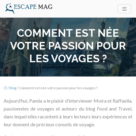
COMMENT EST NÉE
VOTRE PASSION POUR
LES VOYAGES ?
/
Blog
/ Comment est née votre passion pour les voyages ?
Aujourd’hui, Panda a le plaisir d’interviewer Moira et Raffaella,
passionnées de voyages et auteurs du blog Food and Travel,
dans lequel elles racontent à leurs lecteurs leurs expériences et
leur donnent de précieux conseils de voyage.